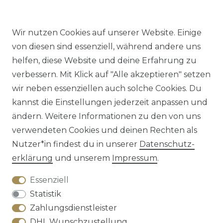
Wir nutzen Cookies auf unserer Website. Einige
von diesen sind essenziell, während andere uns
helfen, diese Website und deine Erfahrung zu
Impressum
Daten­schutz­erklärung
AGB
verbessern. Mit Klick auf "Alle akzeptieren" setzen
wir neben essenziellen auch solche Cookies. Du
kannst die Einstellungen jederzeit anpassen und
ändern. Weitere Informationen zu den von uns
Barrierefreiheitserklärung
Widerrufs­recht
verwendeten Cookies und deinen Rechten als
Nutzer*in findest du in unserer
Daten­schutz­
erklärung
und unserem
Impressum
.
Essenziell
Kontakt
VERTRAG WIDERRUFEN
Statistik
Zahlungsdienstleister
DHL Wunschzustellung