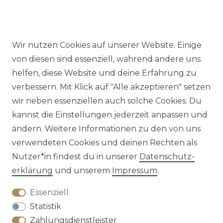
Wir nutzen Cookies auf unserer Website. Einige
Impressum
Daten­schutz­erklärung
AGB
von diesen sind essenziell, während andere uns
helfen, diese Website und deine Erfahrung zu
verbessern. Mit Klick auf "Alle akzeptieren" setzen
wir neben essenziellen auch solche Cookies. Du
kannst die Einstellungen jederzeit anpassen und
Barrierefreiheitserklärung
Widerrufs­recht
ändern. Weitere Informationen zu den von uns
verwendeten Cookies und deinen Rechten als
Nutzer*in findest du in unserer
Daten­schutz­
erklärung
und unserem
Impressum
.
Kontakt
VERTRAG WIDERRUFEN
Essenziell
Statistik
Zahlungsdienstleister