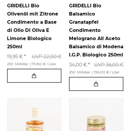
GRIDELLI Bio
GRIDELLI Bio
Olivenöl mit Zitrone
Balsamico
Condimento a Base
Granatapfel
di Olio Di Oliva E
Condimento
Limone Biologico
Melograno All Aceto
250ml
Balsamico di Modena
I.G.P. Biologico 250ml
19,95 € *
UVP 22,00 €
250
Milliliter
| 79,80 € / Liter
34,00 € *
UVP 36,00 €
250
Milliliter
| 136,00 € / Liter