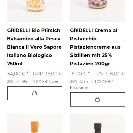
GRIDELLI Bio Pfirsich
GRIDELLI Crema al
Balsamico alla Pesca
Pistacchio
Bianca Il Vero Sapore
Pistaziencreme aus
Italiano Biologico
Sizillien mit 25%
250ml
Pistazien 200gr
34,00 € *
UVP 36,00 €
15,00 € *
UVP 18,00 €
250
Milliliter
| 136,00 € / Liter
200
Gramm
| 75,00 € /
Kilogramm