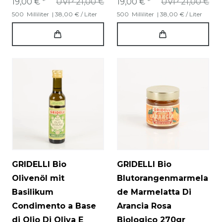
19,00 € *
UVP 21,00 €
19,00 € *
UVP 21,00 €
500
Milliliter
| 38,00 € / Liter
500
Milliliter
| 38,00 € / Liter
GRIDELLI Bio
GRIDELLI Bio
Olivenöl mit
Blutorangenmarmela
Basilikum
de Marmelatta Di
Condimento a Base
Arancia Rosa
di Olio Di Oliva E
Biologico 270gr