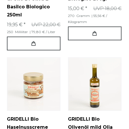
Basilco Biologico
15,00 € *
UVP 18,00 €
250ml
270
Gramm
| 55,56 € /
Kilogramm
19,95 € *
UVP 22,00 €
250
Milliliter
| 79,80 € / Liter
GRIDELLI Bio
GRIDELLI Bio
Haselnusscreme
Olivenöl mild Olia