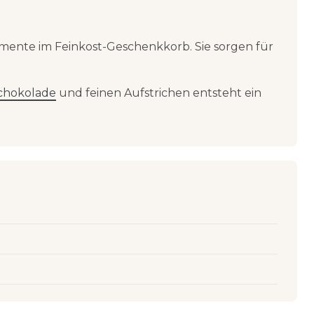
mente im Feinkost-Geschenkkorb. Sie sorgen für
Schokolade
und feinen Aufstrichen entsteht ein