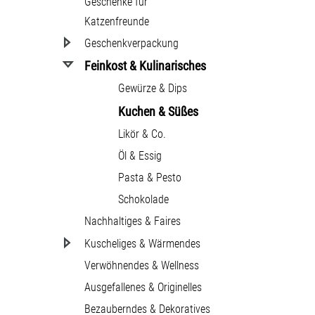
Geschenke für
Katzenfreunde
Geschenkverpackung
Feinkost & Kulinarisches
Gewürze & Dips
Kuchen & Süßes
Likör & Co.
Öl & Essig
Pasta & Pesto
Schokolade
Nachhaltiges & Faires
Kuscheliges & Wärmendes
Verwöhnendes & Wellness
Ausgefallenes & Originelles
Bezauberndes & Dekoratives