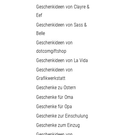
Geschenkideen von Clayre &
Eef
Geschenkideen von Sass &
Belle
Geschenkideen von
dotcomgiftshop
Geschenkideen von La Vida
Geschenkideen von
Grafikwerkstatt
Geschenke zu Ostern
Geschenke für Oma
Geschenke für Opa
Geschenke zur Einschulung
Geschenke zum Einzug
Geschenkideen von