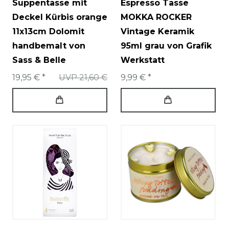
Suppentasse mit
Espresso Tasse
Deckel Kürbis orange
MOKKA ROCKER
11x13cm Dolomit
Vintage Keramik
handbemalt von
95ml grau von Grafik
Sass & Belle
Werkstatt
19,95 € *
UVP 21,60 €
9,99 € *