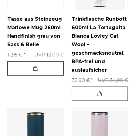
Tasse aus Steinzeug
Trinkflasche Runbott
Marlowe Mug 260ml
600ml La Tortuguita
Handfinish grau von
Blanca Lovley Cat
Sass & Belle
Wool -
geschmacksneutral,
11,95 € *
UVP 12,00 €
BPA-frei und
auslaufsicher
32,90 € *
UVP 34,90 €