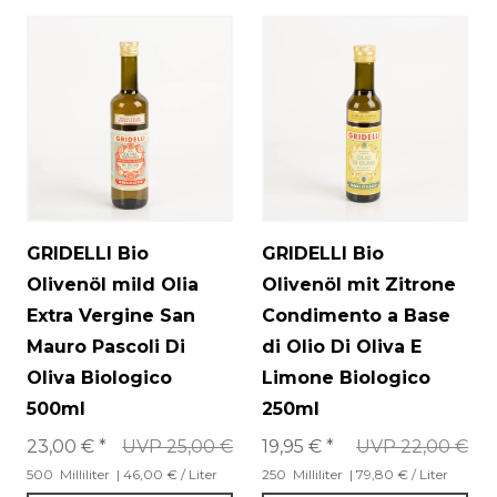
GRIDELLI Bio
GRIDELLI Bio
Olivenöl mild Olia
Olivenöl mit Zitrone
Extra Vergine San
Condimento a Base
Mauro Pascoli Di
di Olio Di Oliva E
Oliva Biologico
Limone Biologico
500ml
250ml
23,00 € *
UVP 25,00 €
19,95 € *
UVP 22,00 €
500
Milliliter
| 46,00 € / Liter
250
Milliliter
| 79,80 € / Liter