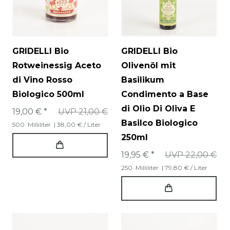
GRIDELLI Bio
GRIDELLI Bio
Rotweinessig Aceto
Olivenöl mit
di Vino Rosso
Basilikum
Biologico 500ml
Condimento a Base
di Olio Di Oliva E
19,00 € *
UVP 21,00 €
Basilco Biologico
500
Milliliter
| 38,00 € / Liter
250ml
19,95 € *
UVP 22,00 €
250
Milliliter
| 79,80 € / Liter