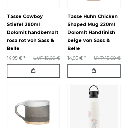
Tasse Cowboy
Tasse Huhn Chicken
Stiefel 280ml
Shaped Mug 220ml
Dolomit handbemalt
Dolomit Handfinish
rosa rot von Sass &
beige von Sass &
Belle
Belle
14,95 € *
UVP 15,60 €
14,95 € *
UVP 15,60 €