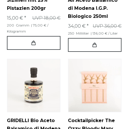
Sizillien mit 25%
All Aceto Balsamico
Pistazien 200gr
di Modena I.G.P.
Biologico 250ml
15,00 € *
UVP 18,00 €
200
Gramm
| 75,00 € /
34,00 € *
UVP 36,00 €
Kilogramm
250
Milliliter
| 136,00 € / Liter
GRIDELLI Bio Aceto
Cocktailpicker The
Balsamico di Modena
Ozzy Bloody Mary