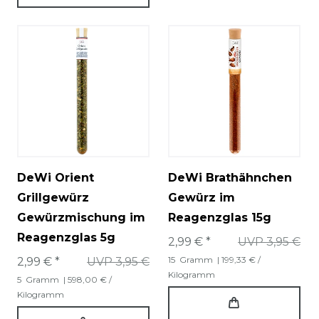
DeWi Orient
DeWi Brathähnchen
Grillgewürz
Gewürz im
Gewürzmischung im
Reagenzglas 15g
Reagenzglas 5g
2,99 € *
UVP 3,95 €
15
Gramm
| 199,33 € /
2,99 € *
UVP 3,95 €
Kilogramm
5
Gramm
| 598,00 € /
Kilogramm