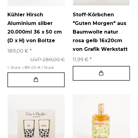
Kühler Hirsch
Stoff-Körbchen
Aluminium silber
"Guten Morgen" aus
20.000ml 36 x 50 cm
Baumwolle natur
(D x H) von Boltze
rosa gelb 16x20cm
von Grafik Werkstatt
189,00 € *
UVP 289,00 €
11,99 € *
1
Stück
| 189,00 € / Stück