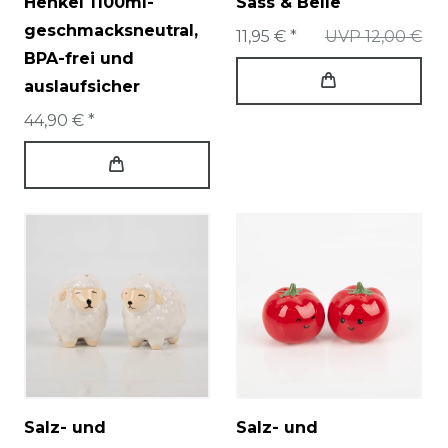
Henkel 1100ml-
Sass & Belle
geschmacksneutral,
11,95 € *
UVP 12,00 €
BPA-frei und
auslaufsicher
44,90 € *
Salz- und
Salz- und