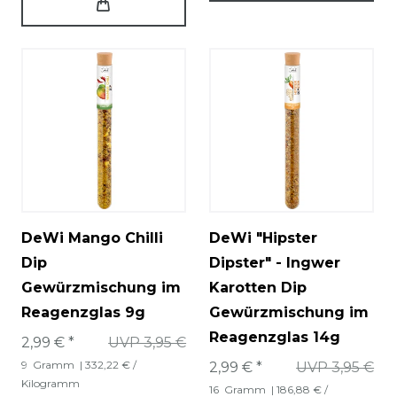
DeWi Mango Chilli
DeWi "Hipster
Dip
Dipster" - Ingwer
Gewürzmischung im
Karotten Dip
Reagenzglas 9g
Gewürzmischung im
Reagenzglas 14g
2,99 € *
UVP 3,95 €
9
Gramm
| 332,22 € /
2,99 € *
UVP 3,95 €
Kilogramm
16
Gramm
| 186,88 € /