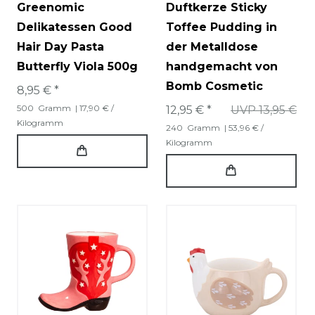
Greenomic
Duftkerze Sticky
Delikatessen Good
Toffee Pudding in
Hair Day Pasta
der Metalldose
Butterfly Viola 500g
handgemacht von
Bomb Cosmetic
8,95 € *
500
Gramm
| 17,90 € /
12,95 € *
UVP 13,95 €
Kilogramm
240
Gramm
| 53,96 € /
Kilogramm