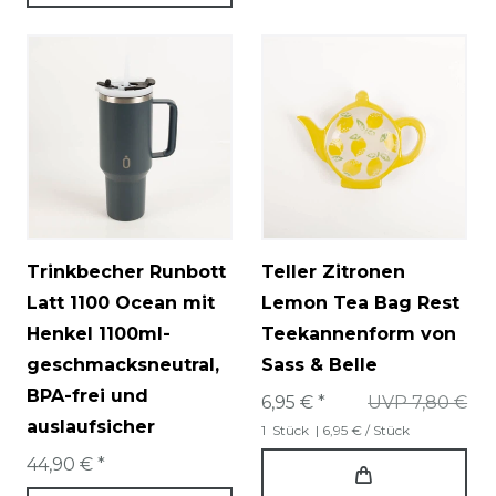
Trinkbecher Runbott
Teller Zitronen
Latt 1100 Ocean mit
Lemon Tea Bag Rest
Henkel 1100ml-
Teekannenform von
geschmacksneutral,
Sass & Belle
BPA-frei und
6,95 € *
UVP 7,80 €
auslaufsicher
1
Stück
| 6,95 € / Stück
44,90 € *