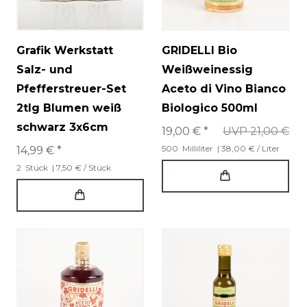
Grafik Werkstatt
GRIDELLI Bio
Salz- und
Weißweinessig
Pfefferstreuer-Set
Aceto di Vino Bianco
2tlg Blumen weiß
Biologico 500ml
schwarz 3x6cm
19,00 € *
UVP 21,00 €
500
Milliliter
| 38,00 € / Liter
14,99 € *
2
Stück
| 7,50 € / Stück