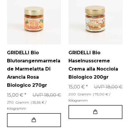
GRIDELLI Bio
GRIDELLI Bio
Blutorangenmarmela
Haselnusscreme
de Marmelatta Di
Crema alla Nocciola
Arancia Rosa
Biologico 200gr
Biologico 270gr
15,00 € *
UVP 18,00 €
200
Gramm
| 75,00 € /
15,00 € *
UVP 18,00 €
Kilogramm
270
Gramm
| 55,56 € /
Kilogramm