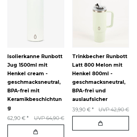
Isolierkanne Runbott
Trinkbecher Runbott
Jug 1500ml mit
Latt 800 Melon mit
Henkel cream -
Henkel 800ml -
geschmacksneutral,
geschmacksneutral,
BPA-frei mit
BPA-frei und
Keramikbeschichtun
auslaufsicher
g
39,90 € *
UVP 42,90 €
62,90 € *
UVP 64,90 €