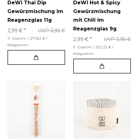
DeWi Thai Dip
DeWi Hot & Spicy
Gewürzmischung im
Gewürzmischung
Reagenzglas 11g
mit Chili im
Reagenzglas 9g
2,99 € *
UVP 3,95 €
11
Gramm
| 271,82 € /
2,99 € *
UVP 3,95 €
Kilogramm
9
Gramm
| 332,22 € /
Kilogramm