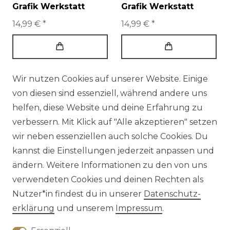
Grafik Werkstatt
Grafik Werkstatt
14,99 € *
14,99 € *
Wir nutzen Cookies auf unserer Website. Einige
von diesen sind essenziell, während andere uns
helfen, diese Website und deine Erfahrung zu
verbessern. Mit Klick auf "Alle akzeptieren" setzen
wir neben essenziellen auch solche Cookies. Du
kannst die Einstellungen jederzeit anpassen und
ändern. Weitere Informationen zu den von uns
verwendeten Cookies und deinen Rechten als
Toastteller "Guten
Geschirrtuch aus
Nutzer*in findest du in unserer
Daten­schutz­
Morgen" Blümchen
Baumwolle Schaf
erklärung
und unserem
Impressum
.
gelb lila 14,5x15,5cm
Ahoit 50x70cm von
von Grafik Werkstatt
La Vida