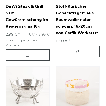
DeWi Steak & Grill
Stoff-Körbchen
Salz
Gebäckträger" aus
Gewürzmischung im
Baumwolle natur
Reagenzglas 16g
schwarz 16x20cm
von Grafik Werkstatt
2,99 € *
UVP 3,95 €
5
Gramm
| 598,00 € /
11,99 € *
Kilogramm