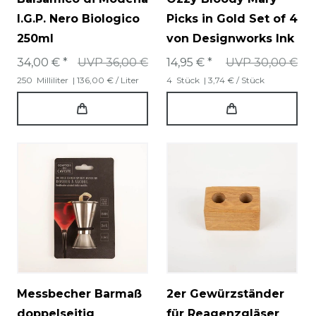
I.G.P. Nero Biologico
Picks in Gold Set of 4
250ml
von Designworks Ink
34,00 € *
UVP 36,00 €
14,95 € *
UVP 30,00 €
250
Milliliter
| 136,00 € / Liter
4
Stück
| 3,74 € / Stück
Messbecher Barmaß
2er Gewürzständer
doppelseitig
für Reagenzgläser