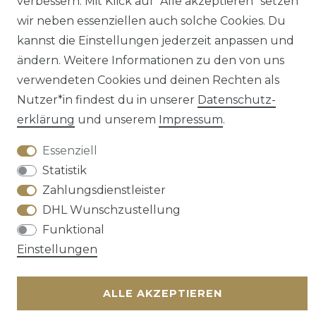
verbessern. Mit Klick auf "Alle akzeptieren" setzen
wir neben essenziellen auch solche Cookies. Du
kannst die Einstellungen jederzeit anpassen und
ändern. Weitere Informationen zu den von uns
Barrierefreiheitserklärung
Widerrufs­recht
verwendeten Cookies und deinen Rechten als
Nutzer*in findest du in unserer
Daten­schutz­
erklärung
und unserem
Impressum
.
Essenziell
Kontakt
VERTRAG WIDERRUFEN
Statistik
Zahlungsdienstleister
DHL Wunschzustellung
Funktional
Einstellungen
ALLE AKZEPTIEREN