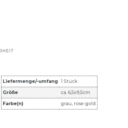
RHEIT
Liefermenge/-umfang
1 Stück
Größe
ca. 6,5x9,5cm
Farbe(n)
grau, rose-gold