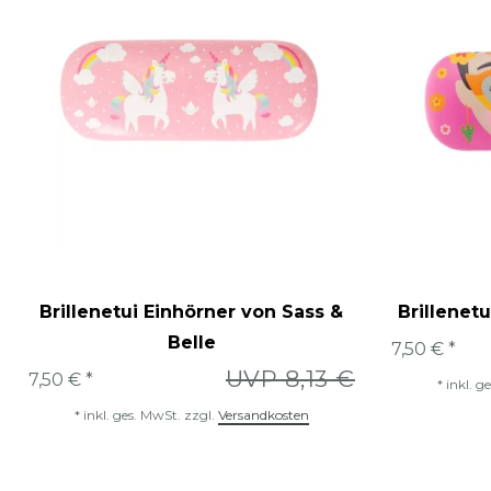
Brillenetui Einhörner von Sass &
Brillenetu
Belle
7,50 € *
UVP 8,13 €
7,50 € *
*
inkl. g
*
inkl. ges. MwSt.
zzgl.
Versandkosten