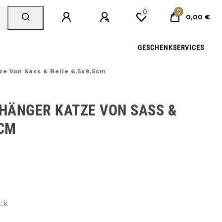
0
0
0,00 €
GESCHENKSERVICES
e Von Sass & Belle 6,5x9,5cm
HÄNGER KATZE VON SASS &
5CM
ück