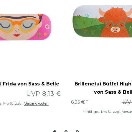
i Frida von Sass & Belle
Brillenetui Büffel Hig
von Sass & Bel
UVP 8,13 €
UV
6,95 € *
es. MwSt.
zzgl.
Versandkosten
*
inkl. ges. MwSt.
zzgl.
Versa