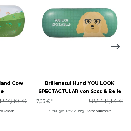
hland Cow
Brillenetui Hund YOU LOOK
le
SPECTACTULAR von Sass & Belle
P 7,80 €
UVP 8,13 €
7,95 € *
ndkosten
*
inkl. ges. MwSt.
zzgl.
Versandkosten