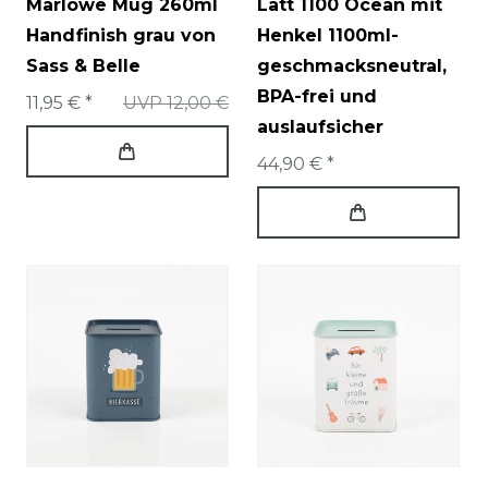
Marlowe Mug 260ml
Latt 1100 Ocean mit
Handfinish grau von
Henkel 1100ml-
Sass & Belle
geschmacksneutral,
BPA-frei und
11,95 € *
UVP 12,00 €
auslaufsicher
44,90 € *