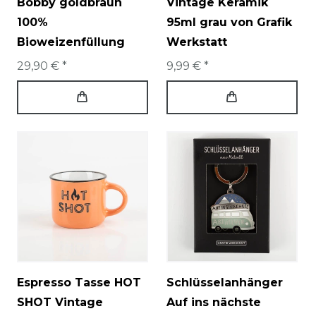
Bobby goldbraun
Vintage Keramik
100%
95ml grau von Grafik
Bioweizenfüllung
Werkstatt
29,90 € *
9,99 € *
Espresso Tasse HOT
Schlüsselanhänger
SHOT Vintage
Auf ins nächste