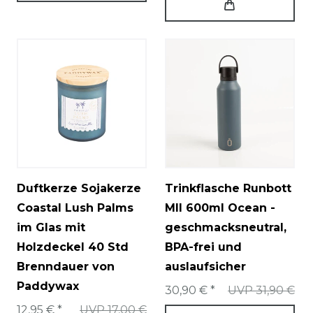
Duftkerze Sojakerze
Trinkflasche Runbott
Coastal Lush Palms
MII 600ml Ocean -
im Glas mit
geschmacksneutral,
Holzdeckel 40 Std
BPA-frei und
Brenndauer von
auslaufsicher
Paddywax
30,90 € *
UVP 31,90 €
12,95 € *
UVP 17,00 €