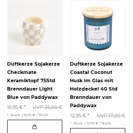
Duftkerze Sojakerze
Duftkerze Sojakerze
Checkmate
Coastal Coconut
Keramiktopf 75Std
Husk im Glas mit
Brenndauer Light
Holzdeckel 40 Std
Blue von Paddywax
Brenndauer von
Paddywax
16,95 € *
UVP 35,00 €
1
Stück
| 16,95 € / Stück
12,95 € *
UVP 17,00 €
1
Stück
| 12,95 € / Stück