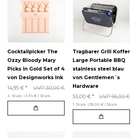
Cocktailpicker The
Tragbarer Grill Koffer
Ozzy Bloody Mary
Large Portable BBQ
Picks in Gold Set of 4
stainless steel blau
von Designworks Ink
von Gentlemen´s
Hardware
14,95 € *
UVP 30,00 €
4
Stück
| 3,74 € / Stück
55,00 € *
UVP 95,00 €
1
Stück
| 55,00 € / Stück