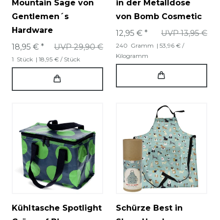
Mountain Sage von
in der Metalldose
Gentlemen´s
von Bomb Cosmetic
Hardware
12,95 € *
UVP 13,95 €
240
Gramm
| 53,96 € /
18,95 € *
UVP 29,90 €
Kilogramm
1
Stück
| 18,95 € / Stück
Kühltasche Spotlight
Schürze Best in