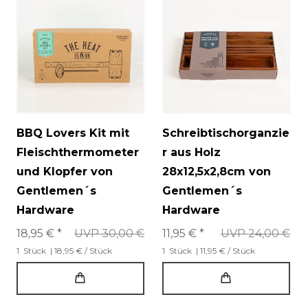
BBQ Lovers Kit mit
Schreibtischorganzie
Fleischthermometer
r aus Holz
und Klopfer von
28x12,5x2,8cm von
Gentlemen´s
Gentlemen´s
Hardware
Hardware
18,95 € *
UVP 30,00 €
11,95 € *
UVP 24,00 €
1
Stück
| 18,95 € / Stück
1
Stück
| 11,95 € / Stück