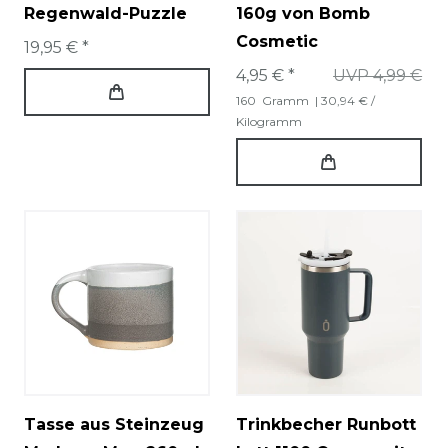
Regenwald-Puzzle
160g von Bomb
Cosmetic
19,95 € *
4,95 € *
UVP 4,99 €
160
Gramm
| 30,94 € /
Kilogramm
Tasse aus Steinzeug
Trinkbecher Runbott