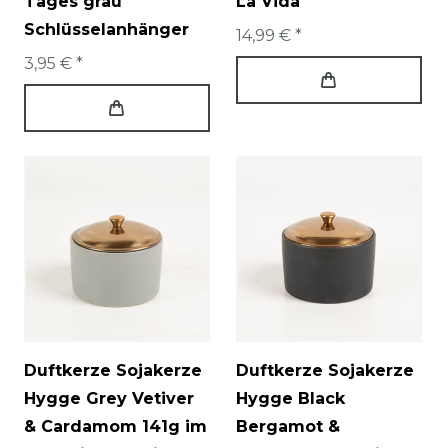
Tages grau
La Vida
Schlüsselanhänger
14,99 € *
3,95 € *
Duftkerze Sojakerze
Duftkerze Sojakerze
Hygge Grey Vetiver
Hygge Black
& Cardamom 141g im
Bergamot &