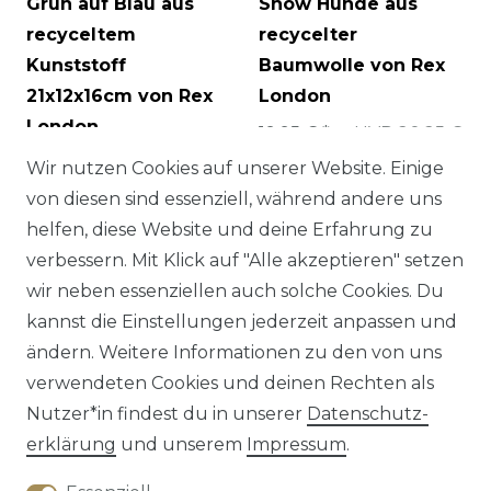
Grün auf Blau aus
Show Hunde aus
recyceltem
recycelter
Kunststoff
Baumwolle von Rex
21x12x16cm von Rex
London
London
19,95 € *
UVP 20,25 €
6,75 € *
Wir nutzen Cookies auf unserer Website. Einige
von diesen sind essenziell, während andere uns
helfen, diese Website und deine Erfahrung zu
verbessern. Mit Klick auf "Alle akzeptieren" setzen
wir neben essenziellen auch solche Cookies. Du
kannst die Einstellungen jederzeit anpassen und
ändern. Weitere Informationen zu den von uns
verwendeten Cookies und deinen Rechten als
Nutzer*in findest du in unserer
Daten­schutz­
erklärung
und unserem
Impressum
.