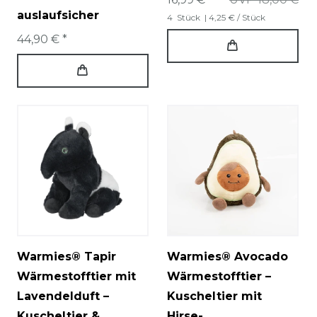
auslaufsicher
4
Stück
| 4,25 € / Stück
44,90 € *
Warmies® Tapir
Warmies® Avocado
Wärmestofftier mit
Wärmestofftier –
Lavendelduft –
Kuscheltier mit
Kuscheltier &
Hirse-