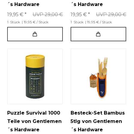
´s Hardware
´s Hardware
19,95 € *
UVP 29,00 €
19,95 € *
UVP 29,00 €
1
Stück
| 19,95 € / Stück
1
Stück
| 19,95 € / Stück
Puzzle Survival 1000
Besteck-Set Bambus
Teile von Gentlemen
5tlg von Gentlemen
´s Hardware
´s Hardware