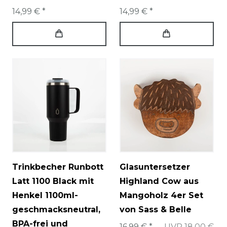
14,99 € *
14,99 € *
Trinkbecher Runbott
Glasuntersetzer
Latt 1100 Black mit
Highland Cow aus
Henkel 1100ml-
Mangoholz 4er Set
geschmacksneutral,
von Sass & Belle
BPA-frei und
16,99 € *
UVP 18,00 €