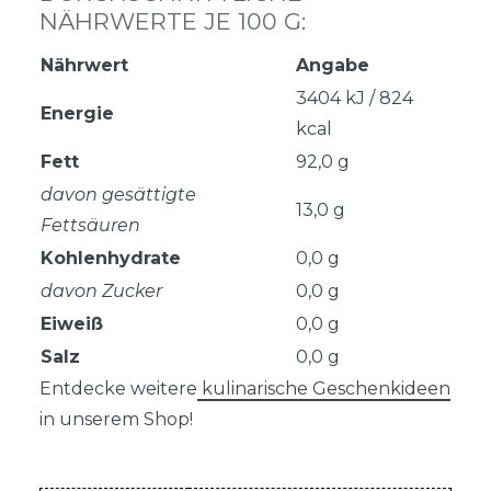
NÄHRWERTE JE 100 G:
Nährwert
Angabe
3404 kJ / 824
Energie
kcal
Fett
92,0 g
davon gesättigte
13,0 g
Fettsäuren
Kohlenhydrate
0,0 g
davon Zucker
0,0 g
Eiweiß
0,0 g
Salz
0,0 g
Entdecke weitere
kulinarische Geschenkideen
in unserem Shop!