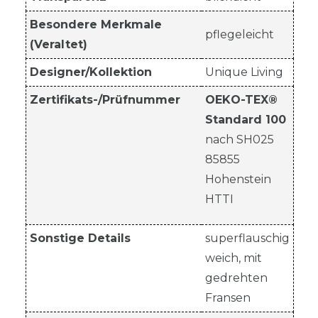
Besondere Merkmale
pflegeleicht
(Veraltet)
Designer/Kollektion
Unique Living
Zertifikats-/Prüfnummer
OEKO-TEX®
Standard 100
nach SH025
85855
Hohenstein
HTTI
Sonstige Details
superflauschig
weich, mit
gedrehten
Fransen