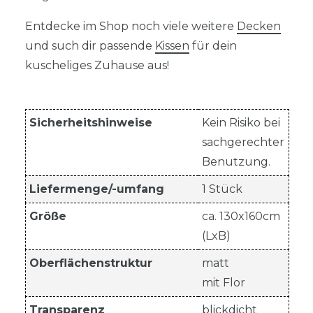
Entdecke im Shop noch viele weitere
Decken
und such dir passende
Kissen
für dein
kuscheliges Zuhause aus!
Sicherheitshinweise
Kein Risiko bei
sachgerechter
Benutzung.
Liefermenge/-umfang
1 Stück
Größe
ca. 130x160cm
(LxB)
Oberflächenstruktur
matt
mit Flor
Transparenz
blickdicht