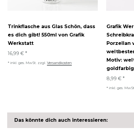
Trinkflasche aus Glas Schön, dass
Grafik Wer
es dich gibt! 550ml von Grafik
Schreibkr
Werkstatt
Porzellan
weltbeste
16,99 € *
Motiv: we
*
inkl. ges. MwSt.
zzgl.
Versandkosten
goldfarbig
8,99 € *
*
inkl. ges. MwSt
Das könnte dich auch interessieren: