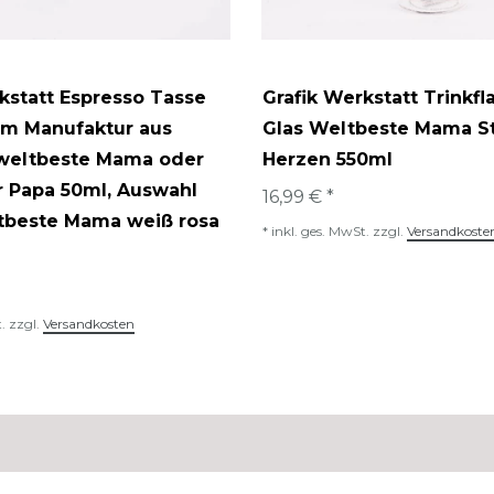
kstatt Espresso Tasse
Grafik Werkstatt Trinkfl
am Manufaktur aus
Glas Weltbeste Mama St
 weltbeste Mama oder
Herzen 550ml
r Papa 50ml
, Auswahl
16,99 € *
ltbeste Mama weiß rosa
*
inkl. ges. MwSt.
zzgl.
Versandkoste
.
zzgl.
Versandkosten