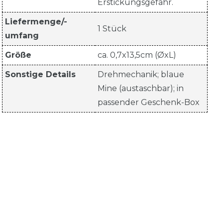
Erstickungsgefahr.
Liefermenge/-
1 Stück
umfang
Größe
ca. 0,7x13,5cm (ØxL)
Sonstige Details
Drehmechanik; blaue
Mine (austaschbar); in
passender Geschenk-Box