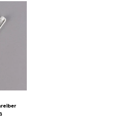
reiber
ß