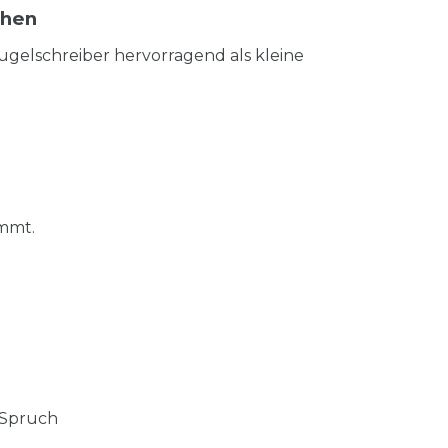
chen
 Kugelschreiber hervorragend als kleine
ommt.
 Spruch