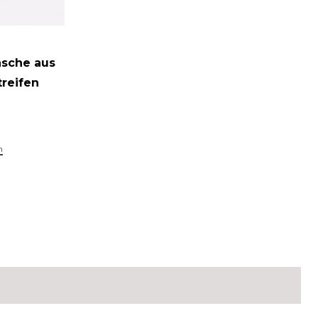
asche aus
reifen
n