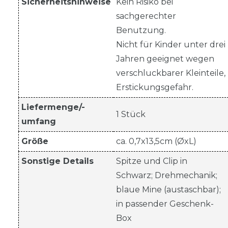
Sicherheitshinweise
Kein Risiko bei
sachgerechter
Benutzung.
Nicht für Kinder unter drei
Jahren geeignet wegen
verschluckbarer Kleinteile,
Erstickungsgefahr.
Liefermenge/-
1 Stück
umfang
Größe
ca. 0,7x13,5cm (ØxL)
Sonstige Details
Spitze und Clip in
Schwarz; Drehmechanik;
blaue Mine (austaschbar);
in passender Geschenk-
Box