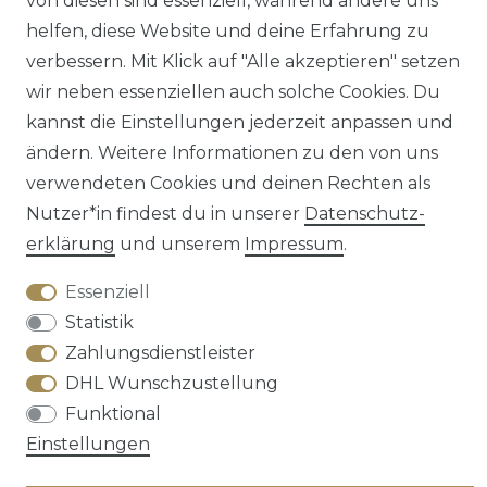
von diesen sind essenziell, während andere uns
Barrierefreiheitserklärung
Widerrufs­recht
helfen, diese Website und deine Erfahrung zu
verbessern. Mit Klick auf "Alle akzeptieren" setzen
wir neben essenziellen auch solche Cookies. Du
kannst die Einstellungen jederzeit anpassen und
ändern. Weitere Informationen zu den von uns
Kontakt
VERTRAG WIDERRUFEN
verwendeten Cookies und deinen Rechten als
Nutzer*in findest du in unserer
Daten­schutz­
erklärung
und unserem
Impressum
.
Essenziell
Statistik
Zahlungsdienstleister
DHL Wunschzustellung
Funktional
Einstellungen