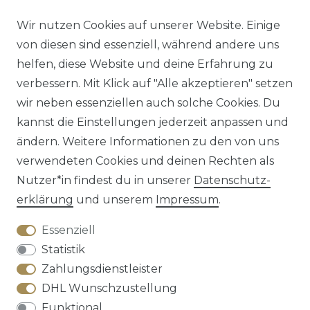
Wir nutzen Cookies auf unserer Website. Einige
von diesen sind essenziell, während andere uns
helfen, diese Website und deine Erfahrung zu
verbessern. Mit Klick auf "Alle akzeptieren" setzen
Impressum
Daten­schutz­erklärung
AGB
wir neben essenziellen auch solche Cookies. Du
kannst die Einstellungen jederzeit anpassen und
ändern. Weitere Informationen zu den von uns
verwendeten Cookies und deinen Rechten als
Barrierefreiheitserklärung
Widerrufs­recht
Nutzer*in findest du in unserer
Daten­schutz­
erklärung
und unserem
Impressum
.
Essenziell
Statistik
Kontakt
VERTRAG WIDERRUFEN
Zahlungsdienstleister
DHL Wunschzustellung
Funktional