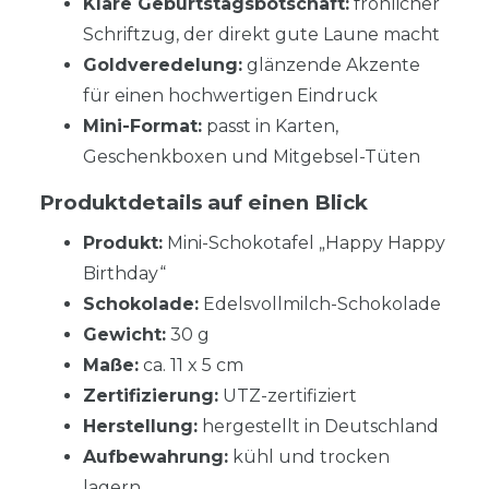
Klare Geburtstagsbotschaft:
fröhlicher
Schriftzug, der direkt gute Laune macht
Goldveredelung:
glänzende Akzente
für einen hochwertigen Eindruck
Mini-Format:
passt in Karten,
Geschenkboxen und Mitgebsel-Tüten
Produktdetails auf einen Blick
Produkt:
Mini-Schokotafel „Happy Happy
Birthday“
Schokolade:
Edelsvollmilch-Schokolade
Gewicht:
30 g
Maße:
ca. 11 x 5 cm
Zertifizierung:
UTZ-zertifiziert
Herstellung:
hergestellt in Deutschland
Aufbewahrung:
kühl und trocken
lagern