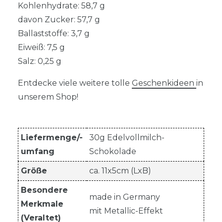
Kohlenhydrate: 58,7 g
davon Zucker: 57,7 g
Ballaststoffe: 3,7 g
Eiweiß: 7,5 g
Salz: 0,25 g
Entdecke viele weitere tolle
Geschenkideen
in
unserem Shop!
Liefermenge/-
30g Edelvollmilch-
umfang
Schokolade
Größe
ca. 11x5cm (LxB)
Besondere
made in Germany
Merkmale
mit Metallic-Effekt
(Veraltet)