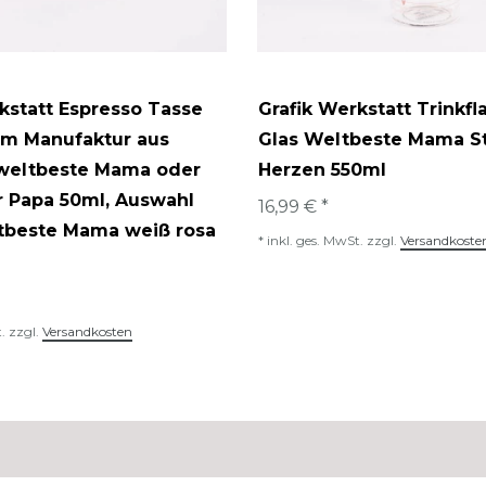
kstatt Espresso Tasse
Grafik Werkstatt Trinkfl
am Manufaktur aus
Glas Weltbeste Mama St
 weltbeste Mama oder
Herzen 550ml
r Papa 50ml
, Auswahl
16,99 € *
ltbeste Mama weiß rosa
*
inkl. ges. MwSt.
zzgl.
Versandkoste
.
zzgl.
Versandkosten