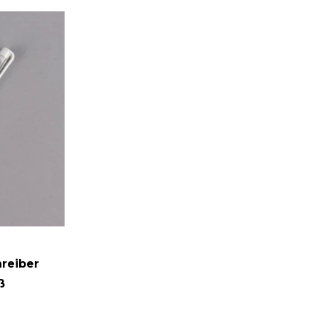
reiber
ß