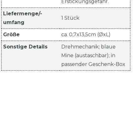
Erstickungsgefahr.
Liefermenge/-
1 Stück
umfang
Größe
ca. 0,7x13,5cm (ØxL)
Sonstige Details
Drehmechanik; blaue
Mine (austaschbar); in
passender Geschenk-Box