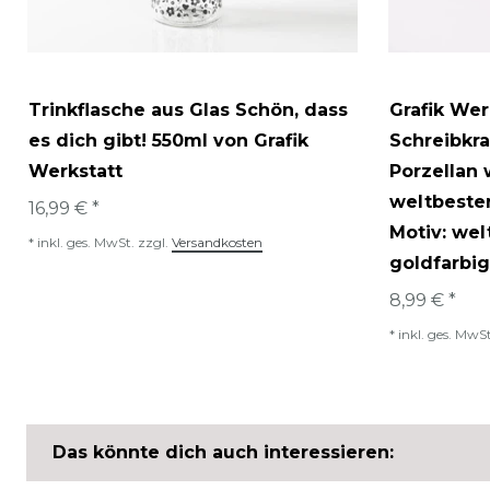
Trinkflasche aus Glas Schön, dass
Grafik Wer
es dich gibt! 550ml von Grafik
Schreibkr
Werkstatt
Porzellan
weltbeste
16,99 € *
Motiv: we
*
inkl. ges. MwSt.
zzgl.
Versandkosten
goldfarbig
8,99 € *
*
inkl. ges. MwSt
Das könnte dich auch interessieren: