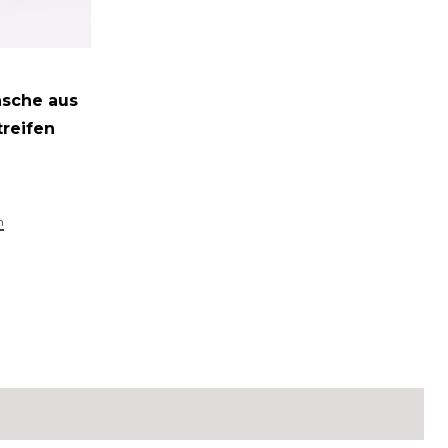
asche aus
reifen
n