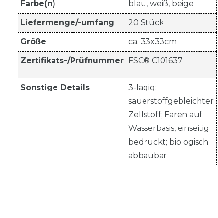
Farbe(n)
blau, weiß, beige
Liefermenge/-umfang
20 Stück
Größe
ca. 33x33cm
Zertifikats-/Prüfnummer
FSC® C101637
Sonstige Details
3-lagig;
sauerstoffgebleichter
Zellstoff; Faren auf
Wasserbasis, einseitig
bedruckt; biologisch
abbaubar