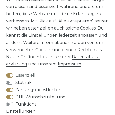
von diesen sind essenziell, während andere uns
helfen, diese Website und deine Erfahrung zu
verbessern. Mit Klick auf "Alle akzeptieren" setzen
Impressum
Daten­schutz­erklärung
AGB
wir neben essenziellen auch solche Cookies. Du
kannst die Einstellungen jederzeit anpassen und
ändern. Weitere Informationen zu den von uns
verwendeten Cookies und deinen Rechten als
Barrierefreiheitserklärung
Widerrufs­recht
Nutzer*in findest du in unserer
Daten­schutz­
erklärung
und unserem
Impressum
.
Essenziell
Statistik
Kontakt
VERTRAG WIDERRUFEN
Zahlungsdienstleister
DHL Wunschzustellung
Funktional
Einstellungen