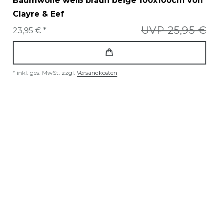
Baumwolle weiß braun beige 100x100cm von
Clayre & Eef
UVP 25,95 €
23,95 € *
*
inkl. ges. MwSt.
zzgl.
Versandkosten