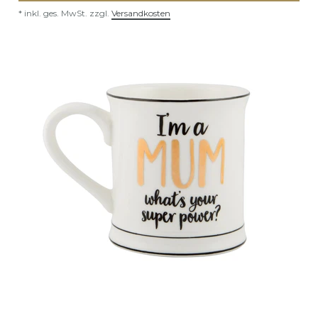
*
inkl. ges. MwSt.
zzgl.
Versandkosten