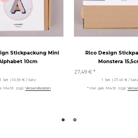
ign Stickpackung Mini
Rico Design Stickp
Alphabet 10cm
Monstera 15,5
27,49 € *
1
Set
| 10,59 € / Satz
1
Set
| 27,49 € / Sat
es. MwSt.
zzgl.
Versandkosten
*
inkl. ges. MwSt.
zzgl.
Versa