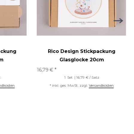
ackung
Rico Design Stickpackung
cm
Glasglocke 20cm
16,79 € *
z
1
Set
| 16,79 € / Satz
ndkosten
*
inkl. ges. MwSt.
zzgl.
Versandkosten