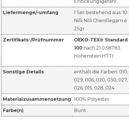
Erstickungsgefahr.
Liefermenge/-umfang
1 Set bestehend aus: 10 
Nilli Nilli Chenillegarn á
25gr
Zertifikats-/Prüfnummer
OEKO-TEX® Standard
100
nach 21.0.58783
Hohenstein HTTI
Sonstige Details
enthält die Farben: 010,
029, 006, 020, 030, 027,
026, 015, 028, 024
Materialzusammensetzung
100% Polyester
Farbe(n)
Bunt